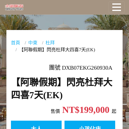
國外旅遊
國際機票
首頁
中東
杜拜
【阿聯假期】閃亮杜拜大四喜7天(EK)
塔克旅遊
團號 DXB07EKG260930A
主題旅遊
【阿聯假期】閃亮杜拜大
郵輪旅遊
四喜7天(EK)
台灣旅遊
NT$199,000
售價
起