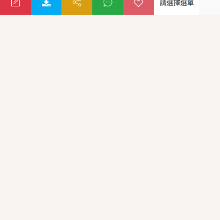
阿聯酋航空
奢華啟程 ‧ 優雅抵達