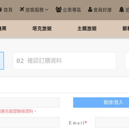
首頁
旅客服務
企業專區
會員好康
機票
塔克旅遊
主題旅遊
郵
02
確認訂購資料
驗證/登入
購需先驗證聯絡資料。
E m a i l