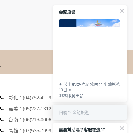
用時間等。
覽及點選資料記錄等，做為我們增進網站服務的
金龍旅遊
供內部研究外，我們會視需要公佈統計數據及說
之其他用途。
站也可以從商業夥伴處取得個人資料。
等相關資料，當您註冊成功，並登入使用我們的
期、性別、行業等相關資料，當您註冊成功，並
、使用時間、使用的瀏覽器、瀏覽及點選資料紀
告知您的個人資料，否則本網站不會也無法將此
您主動提供的個人資訊，這些廣告廠商、或連結
✦ 波士尼亞•克羅埃西亞 史蹟巡禮
10日 ✦
件上註明是由本公司發送，也會在該資料或電子
0929即將出發
彰化：(04)752-4369
嘉義：(05)227-1312
回覆至 金龍旅遊
台南：(06)216-0006
需要幫助嗎？客服在這🙋‍♀️
高雄：(07)535-7999