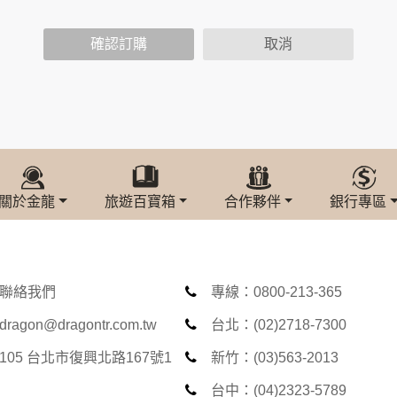
功能時，會保留您所提供的姓名、電子郵件地址、聯絡方式及使
括您使用連線設備的 IP 位址、使用時間、使用的瀏覽器、瀏
確認訂購
取消
。
內容進行統計與分析，分析結果之統計數據或說明文字呈現，除
網站絕不會將您的個人資料揭露予第三人或使用於蒐集目的以外
、服務、活動或贈獎時，本網站會收集您的個人識別資料，本網
、電話、住址、身份證字號、電子郵件、出生日期、性別、行業
站取得您的姓名、電話、住址、身份證字號、電子郵件、出生日
料。
關於金龍
旅遊百寶箱
合作夥伴
銀行專區
伺服器自行產生的相關記錄，包括您使用連線設備的 IP 位址
示，歸納使用者瀏覽器在本網站內部所瀏覽的網頁，除非您願意
廣告之廠商，或與連結本網站，也可能蒐集您個人的資料。對於
施不適用本網站隱私權保護政策，本公司不負任何連帶責任。
傳送商業性資料或電子郵件給您。本公司除了在該資料或電子郵
聯絡我們
專線：0800-213-365
郵件的方法及說明。
dragon@dragontr.com.tw
台北：(02)2718-7300
105 台北市復興北路167號1
新竹：(03)563-2013
資料。
供您的個人識別資料：
台中：(04)2323-5789