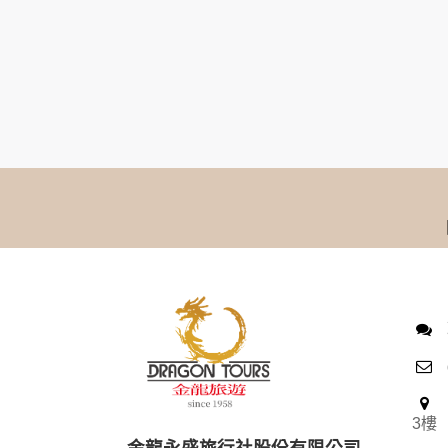
本網站在您使用服務信箱、問卷調查等互動性
於一般瀏覽時，伺服器會自行記錄相關行徑，包
參考依據，此記錄為內部應用，決不對外公布
為提供精確的服務，我們會將收集的問卷調查
明文字，但不涉及特定個人之資料。
除非取得您的同意或其他法令之特別規定，本
在您於本網站註冊帳號、使用本網站相關產品
當客戶在本網站註冊時，我們會取得您的姓名
服務後，我們即取得您的資料。註冊時，本網
登入使用我們的服務後，本網站即取得您的資
其他除了上述，會保留您在上網瀏覽或查詢時，
錄等。本網站會對個別連線者的瀏覽器予以標
項記錄和您對應。請您注意，在本網站網刊登
網站有其個別的私權保護政策，其資料處理措
本網站將在事前或註冊登錄取得您的同意後，
郵件上提供您能隨時停止接收這些資料或電子
資料使用:
本公司不會向任何人出售或出借您的個人識別
3樓
在以下情況下， 本公司會向其他人士或公司提
金龍永盛旅行社股份有限公司