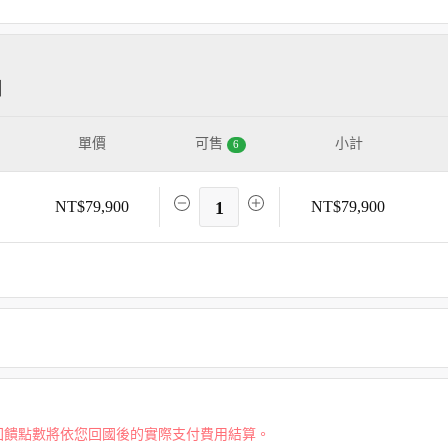
日
單價
可售
小計
6
NT$79,900
1
NT$79,900
回饋點數將依您回國後的實際支付費用結算。