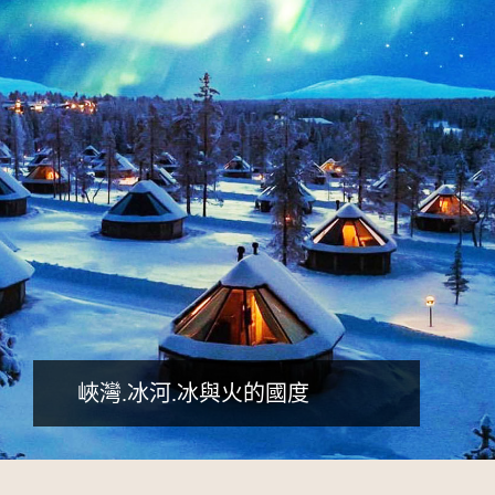
詳細行程
峽灣.冰河.冰與火的國度