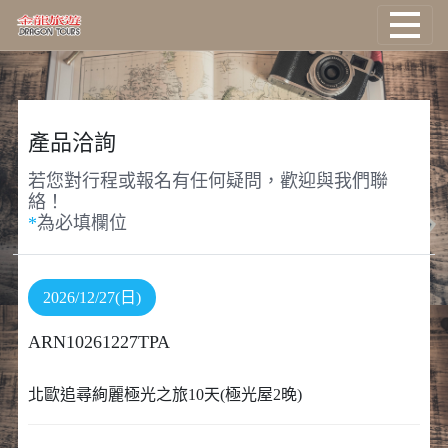
國外旅遊
國際機票
產品洽詢
若您對行程或報名有任何疑問，歡迎與我們聯
塔克旅遊
絡！
*
為必填欄位
主題旅遊
郵輪旅遊
2026/12/27(日)
ARN10261227TPA
台灣旅遊
北歐追尋絢麗極光之旅10天(極光屋2晚)