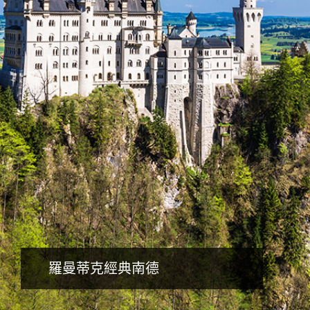
詳細行程
羅曼蒂克經典南德