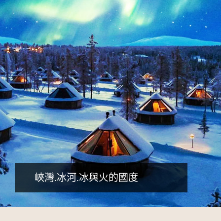
詳細行程
峽灣.冰河.冰與火的國度