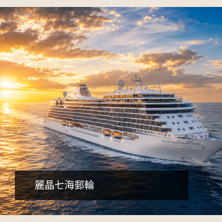
詳細行程
早鳥減5千，含小費、送網卡
麗晶七海郵輪