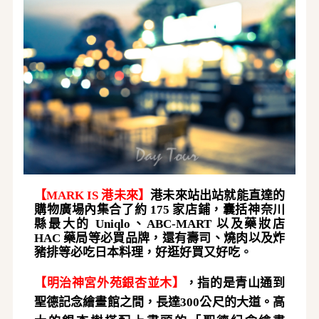
【
MARK IS 港未來
】
港未來站出站就能直達的
購物廣場內集合了約
175 家店鋪，囊括神奈川
縣最大的 Uniqlo、ABC-MART 以及藥妝店
HAC 藥局等必買品牌，還有壽司、燒肉以及炸
豬排等必吃日本料理，好逛好買又好吃
。
【
明治神宮外苑銀杏並木
】
，指的是青山通到
聖德記念繪畫館之間，長達
300公尺的
大道
。高