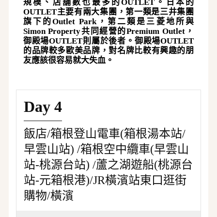
規模、店舖數也最多的
OUTLET。
日本的
OUTLET主要有兩大集團，第一類是
三井集團
旗下的
Outlet Park，第二類是三菱地所與
Simon Property共同經營的Premium Outlet，
御殿場OUTLET則屬於後者。
御殿場
OUTLET
的品牌較多歐美品牌，對名牌比較有興趣的朋
友應該很容易就大失血。
Day 4
飯店/箱根登山電車(箱根湯本站/
早雲山站) /箱根空中纜車(早雲山
站-桃源台站) /蘆之湖遊船(桃源台
站-元箱根港)/JR橫濱站東口逛街
購物/橫濱