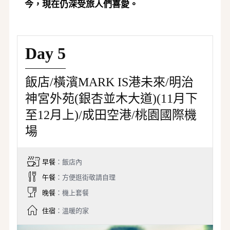
今，現在仍深受旅人們喜愛。
Day 5
飯店/橫濱MARK IS港未來/明治
神宮外苑(銀杏並木大道)(11月下
至12月上)/成田空港/桃園國際機
場
早餐
：飯店內
午餐
：方便逛街敬請自理
晚餐
：機上套餐
住宿
：溫暖的家