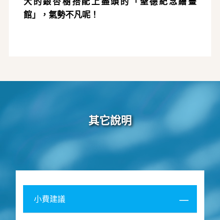
大的
銀杏
樹搭配上盡頭的「聖德紀念繪畫
館」，氣勢不凡呢！
其它說明
小費建議