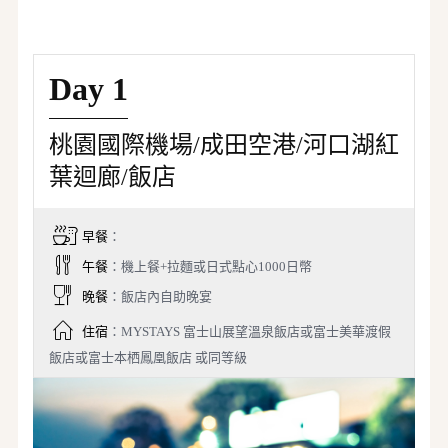
Day 1
桃園國際機場/成田空港/河口湖紅
葉迴廊/飯店
早餐
：
午餐
：機上餐+拉麵或日式點心1000日幣
晚餐
：飯店內自助晚宴
住宿
：MYSTAYS 富士山展望溫泉飯店或富士美華渡假
飯店或富士本栖鳳凰飯店 或同等級