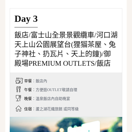
Day 3
飯店/富士山全景景觀纜車/河口湖
天上山公園展望台(狸猫茶屋、兔
子神社、扔瓦片、天上的鐘)/御
殿場PREMIUM OUTLETS/飯店
早餐
：飯店內
午餐
：方便逛OUTLET敬請自理
晚餐
：溫泉飯店內自助晚宴
住宿
：蘆之湖花織旅館 或同等級