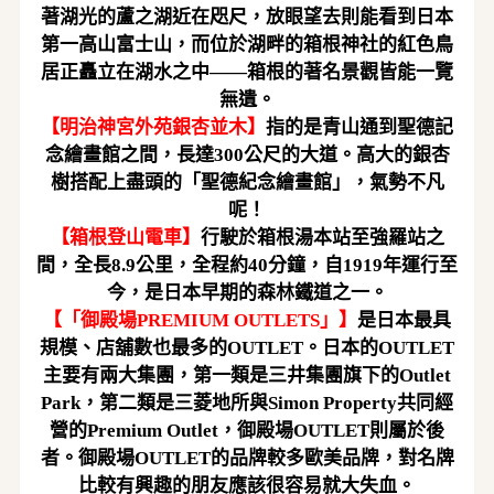
著湖光的蘆之湖近在咫尺，放眼望去則能看到日本
第一高山富士山，而位於湖畔的箱根神社的紅色鳥
居正矗立在湖水之中
——箱根的著名景觀皆能一覽
無遺。
【
明治神宮外苑銀杏並木
】
指的是青山通到聖德記
念繪畫館之間，長達
300公尺的
大道
。
高大的
銀杏
樹搭配上盡頭的「聖德紀念繪畫館」，氣勢不凡
呢！
【
箱根登山電車
】
行駛於
箱根
湯本站至強羅站之
間，全長
8.9公里，全程約40分鐘，自1919年運行至
今，是日本早期的森林
鐵道
之一。
【
「御殿場
PREMIUM OUTLETS」
】
是日本最具
規模、店舖數也最多的
OUTLET。
日本的
OUTLET
主要有兩大集團，第一類是
三井集團旗下的
Outlet
Park，第二類是三菱地所與Simon Property共同經
營的Premium Outlet，御殿場OUTLET則屬於後
者。
御殿場
OUTLET的品牌較多歐美品牌，對名牌
比較有興趣的朋友應該很容易就大失血。