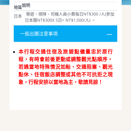
說明
地區
導遊、領隊、司機人員小費每日NT$300 /人(參加
日本
日本團NT$300X 5日= NT$1,500/人) 。
一般出團注意事項
本行程交通住宿及旅遊點儘量忠於原行
程，有時會前後更動或調整觀光點順序，
若遇當地特殊情況如船、交通阻塞、觀光
點休、住宿飯店調整或其他不可抗拒之現
象，行程安排以當地為主，敬請見諒！