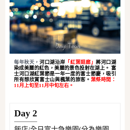
每
年秋天，
河口湖
沿岸
「
紅葉迴廊
」
將
河口湖
染成美麗的紅色，美麗的景色投射在湖上。
富
士
河口湖紅葉
節是一年一度的富士節慶，吸引
所有想欣賞富士山與楓葉的旅客。
葉祭時間：
11月
上
旬至
11月
中
旬
左右
。
Day 2
飯店/全日富士急樂園(分為樂園