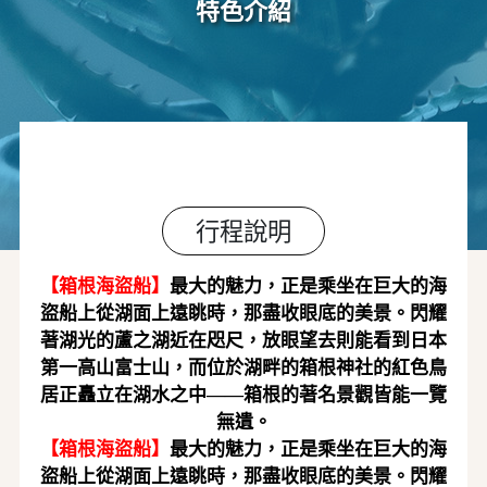
特色介紹
行程說明
【
箱根海盜船
】
最大的魅力，正是乘坐在巨大的海
盜船上從湖面上遠眺時，那盡收眼底的美景。閃耀
著湖光的蘆之湖近在咫尺，放眼望去則能看到日本
第一高山富士山，而位於湖畔的箱根神社的紅色鳥
居正矗立在湖水之中
——箱根的著名景觀皆能一覽
無遺。
【
箱根海盜船
】
最大的魅力，正是乘坐在巨大的海
盜船上從湖面上遠眺時，那盡收眼底的美景。閃耀