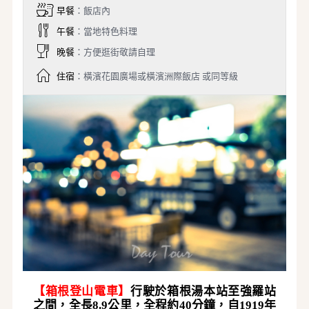
早餐
：飯店內
午餐
：當地特色料理
晚餐
：方便逛街敬請自理
住宿
：橫濱花園廣場或橫濱洲際飯店 或同等級
【
箱根登山
電車
】
行駛於
箱根
湯本站至強羅站
之間，全長
8.9公里，全程約40分鐘，自1919年