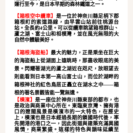
運行至今，是日本早期的森林
鐵道
之一。
【
箱根空中纜車
】
是一位於神奈川縣足柄下郡
箱根町的索道路線，由早雲山站前往桃源台
站。全長約
4公里。可以從纜車眺望箱根群山、
蘆之湖、富士山和相模灣，並在風光無限的大
自然中體驗
美好
。
【
箱根海盜船
】
最大的魅力，正是乘坐在巨大
的海盜船上從湖面上遠眺時，那盡收眼底的美
景。閃耀著湖光的蘆之湖近在咫尺，放眼望去
則能看到日本第一高山富士山，而位於湖畔的
箱根神社的紅色鳥居正矗立在湖水之中
——箱
根的著名景觀皆能一覽無遺。
【
橫濱
】
是一座位於神奈川縣東部的都市，也
是政治與商業中心所在。東臨東京灣、擁有港
口的遼闊風景是橫濱市的一大特色，在歷史
上，橫濱也是日本經過長期的鎖國時代後，率
先開港的港口之一，因此街道與建築充滿異國
風情，商業繁盛。這樣的特色與韻味延續至