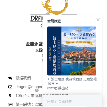
金龍旅遊
金龍永盛旅行社股份有限公司
交觀綜2128 品保北0121
負責人：朱光志
聯絡人：胡怡林
聯絡我們
✦ 波士尼亞•克羅埃西亞 史蹟巡禮
10日 ✦
dragon@dragontr.com.tw
0929即將出發
105 台北市復興北路167號13樓
回覆至 金龍旅遊
統一編號：22854059