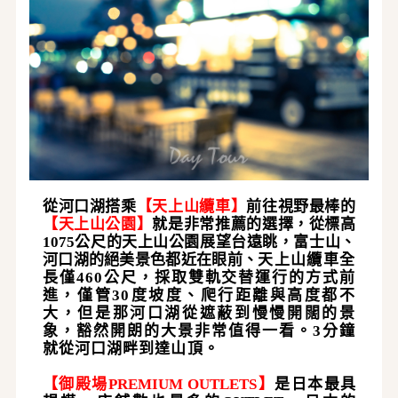
從河口湖搭乘
【
天上山纜車
】
前往視野最棒的
【
天上山公園
】
就是非常推薦的選擇，從標高
1075公尺的天上山公園展望台遠眺，富士山、
河口湖的絕美景色都近在眼
前
、
天上山纜車全
長僅
460公尺，採取雙軌交替運行的方式前
進，僅管30度坡度、爬行距離與高度都不
大，但是那河口湖從遮蔽到慢慢開闊的景
象，豁然開朗的大景非常值得一看。3分鐘
就從河口湖畔到達山頂
。
【
御殿場
PREMIUM OUTLETS
】
是日本最具