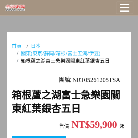
國外旅遊
國際機票
首頁
日本
關東(東京/靜岡/箱根/富士五湖/伊豆)
塔克旅遊
箱根蘆之湖富士急樂園關東紅葉銀杏五日
主題旅遊
團號 NRT05261205TSA
郵輪旅遊
箱根蘆之湖富士急樂園關
東紅葉銀杏五日
台灣旅遊
NT$59,900
售價
起