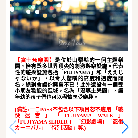
【
富士急樂園
】
是位於山梨縣的一個主題樂
園，擁有眾多世界頂尖的刺激遊樂設施。代表
性的遊樂設施包括「
FUJIYAMA」和「ええじ
ゃないか」，
以令人驚嘆的高度和速度而聞
名，絕對會讓你興奮不已！此外還設有一個受
小朋友歡迎的區域，名為「湯瑪士樂園」，讓
年幼的孩子們也可以盡情享受樂趣。
(備註:一日PASS不包含
以下項目恕不適用
「戰
慄迷宮」「
FUJIYAMA WALK」
「FUJIYAMA SLIDER 」 「幻影劇場」「忍術
カーニバル」「特別活動」等.
)