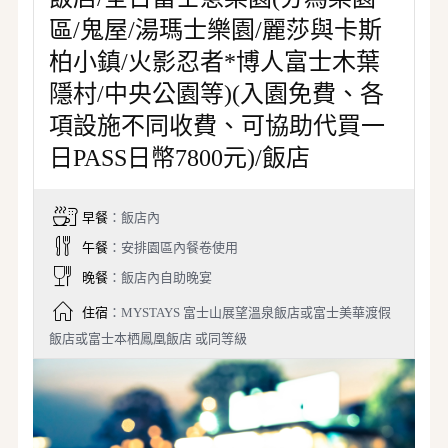
區/鬼屋/湯瑪士樂園/麗莎與卡斯
柏小鎮/火影忍者*博人富士木葉
隱村/中央公園等)(入園免費、各
項設施不同收費、可協助代買一
日PASS日幣7800元)/飯店
早餐
：飯店內
午餐
：安排園區內餐卷使用
晚餐
：飯店內自助晚宴
住宿
：MYSTAYS 富士山展望溫泉飯店或富士美華渡假
飯店或富士本栖鳳凰飯店 或同等級