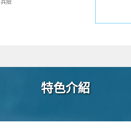
、兵險
特色介紹