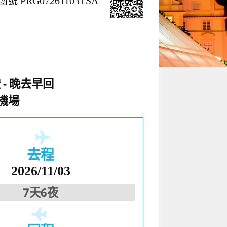
團號 PRG07261103TSA
空
晚去早回
機場
去程
2026/11/03
7天6夜