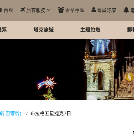
首頁
旅客服務
企業專區
會員好康
機票
塔克旅遊
主題旅遊
郵
斯.巴爾幹)
布拉格五星捷克7日