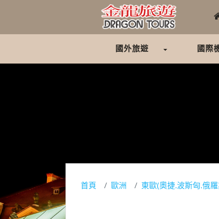
國外旅遊
國際
首頁
歐洲
東歐(奧捷.波斯匈.俄羅