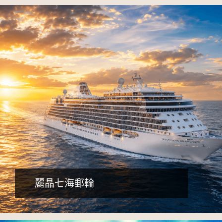
詳細行程
早鳥減5千，含小費、送網卡
麗晶七海郵輪