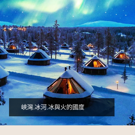
詳細行程
峽灣.冰河.冰與火的國度