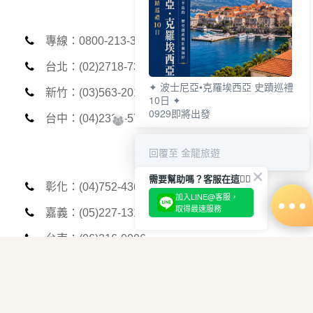
專線：0800-213-365
台北：(02)2718-7300
✦ 波士尼亞•克羅埃西亞 史蹟巡禮
新竹：(03)563-2013
10日 ✦
0929即將出發
台中：(04)2323-5789
回覆至 金龍旅遊
需要幫助嗎？客服在這🙋‍♀️
彰化：(04)752-4369
加入LINE@客服，
取得最速服務
嘉義：(05)227-1312
台南：(06)216-0006
高雄：(07)535-7999