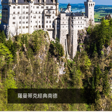
詳細行程
羅曼蒂克經典南德