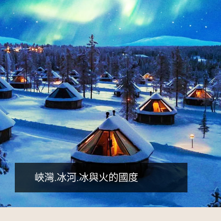
詳細行程
峽灣.冰河.冰與火的國度