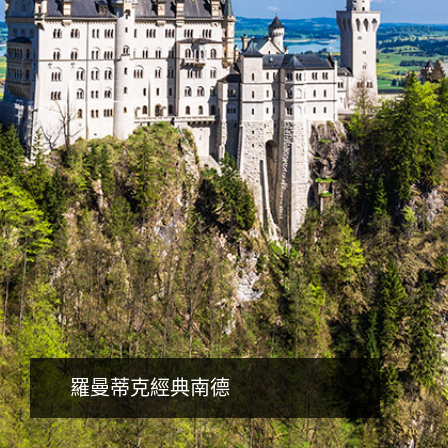
詳細行程
羅曼蒂克經典南德