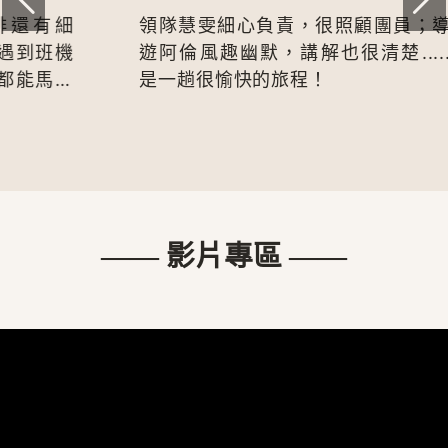
領隊慧雯細心負責，很照顧團員；導
賴協
遊阿倫風趣幽默，講解也很清楚.....
解說
是一趟很愉快的旅程！
問題
—— 影片專區 ——