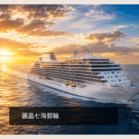
詳細行程
早鳥減5千，含小費、送網卡
麗晶七海郵輪