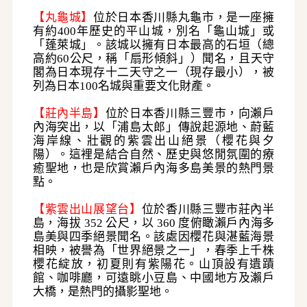
【丸龜城】
位於日本香川縣丸龜市，是一座擁
有約
400年歷史的平山城，別名「龜山城」或
「蓬萊城」
。該城以擁有日本最高的石垣（總
高約
60公尺，稱「扇形傾斜」）聞名，且天守
閣為日本現存十二天守之一（現存最小），被
列為日本100名城與重要文化財產。
【莊內半島】
位於日本香川縣三豐市，向瀨戶
內海突出，以「浦島太郎」傳說起源地、蔚藍
海岸線、壯觀的紫雲出山絕景（櫻花與夕
陽）
。這裡是結合自然、歷史與悠閒氛圍的療
癒聖地，也是欣賞瀨戶內海多島美景的熱門景
點。
【紫雲出山展望台】
位於香川縣三豐市莊內半
島，海拔
352 公尺，以 360 度俯瞰瀨戶內海多
島美與四季絕景聞名
。該處因櫻花與湛藍海景
相映，被譽為「世界絕景之一」，春季上千株
櫻花綻放，初夏則有紫陽花。山頂設有遺蹟
館、咖啡廳，可遠眺小豆島、中國地方及瀨戶
大橋，是熱門的攝影聖地。