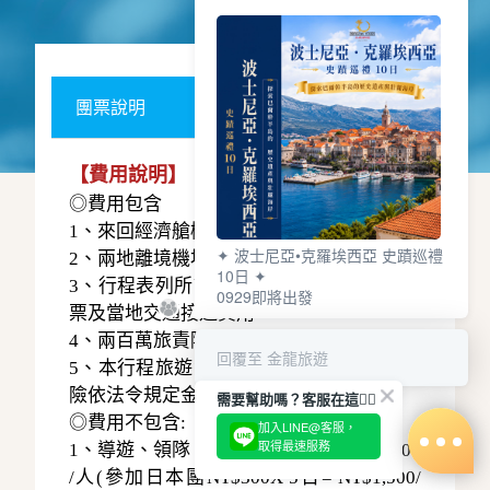
團票說明
【費用說明】
◎費用包含
1、來回經濟艙機票。
✦ 波士尼亞•克羅埃西亞 史蹟巡禮
2、兩地離境機場稅、燃油附加稅。
10日 ✦
3、行程表列所註明之住宿、餐食、景點門
0929即將出發
票及當地交通接送費用。
4、兩百萬旅責險及二十萬意外醫療險。
回覆至 金龍旅遊
5、本行程旅遊責任意外險及旅遊意外醫療
險依法令規定金額投保。
需要幫助嗎？客服在這🙋‍♀️
◎費用不包含:
加入LINE@客服，
取得最速服務
1、導遊、領隊、司機人員小費每日NT$300
/人(參加日本團NT$300X 5日= NT$1,500/