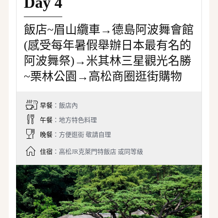
Day 4
飯店~眉山纜車→德島阿波舞會館
(感受每年暑假舉辦日本最有名的
阿波舞祭)→米其林三星觀光名勝
~栗林公園→高松商圈逛街購物
早餐
：飯店內
午餐
：地方特色料理
晚餐
：方便逛街 敬請自理
住宿
：高松JR克萊門特飯店 或同等級