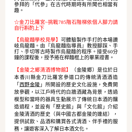
參拜的「代參」在古代時期時有所聞也相當有
趣。
☆
金刀比羅宮
~挑戰785階石階梯依個人腳力請
自行斟酌上下
【
烏龍麵學校見學
】
可體驗製作手打的本場讚
岐烏龍麵。由『烏龍麵指導員』教授腳踩、手
打、手切等古時製作烏龍麵的程序。接受
60分
鐘的課程後，授予捲在桿麵棍上的畢業證書
。
【金陵之鄉清酒博物館】
（金陵郷）是位於日
本香川縣金刀比羅宮參道口的傳統清酒酒造
「
西野金陵
」所開設的歷史文化設施，免費開
放參觀，以江戶時代的白牆酒藏為背景，透過
模型和當時的器具生動展示了傳統日本酒的釀
造過程，並設有「歷史館」與「文化館」介紹
金陵清酒的歷史（與中國古都金陵的連結），
提供試飲、品酒和購買各式清酒、伴手禮的服
務，讓遊客深入了解日本酒文化。