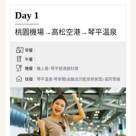
Day 1
桃園機場→高松空港→琴平温泉
早餐
：
午餐
：
晚餐
：機上餐+琴平居酒屋料理
住宿
：琴平溫泉-琴參閣(由飯店分配安排房型) 或同等級