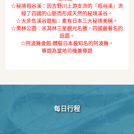
☆秘境祖谷溪：因吉野川上游支流的『祖谷溪』流
經了四國的山脈而形成天然的秘境溪谷。
☆大步危溪谷遊船：素有日本三大秘境美稱。
☆栗林公園：米其林三星觀光名勝，四國最著名的
庭園。
☆阿波舞會館:體驗日本最知名的阿波舞。
導遊為當地司機兼導遊
每日行程