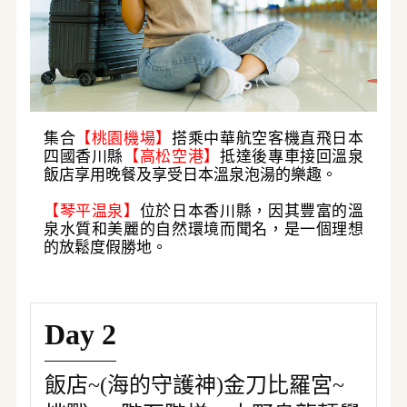
集合
【桃園機場】
搭乘中華航空客機直飛日本
四國香川縣
【高松空港】
抵達後專車接回溫泉
飯店享用晚餐及享受日本溫泉泡湯的樂趣。
【
琴平温泉
】
位於日本香川縣，因其豐富的溫
泉水質和美麗的自然環境而聞名，是一個理想
的放鬆度假勝地。
Day 2
飯店~(海的守護神)金刀比羅宮~