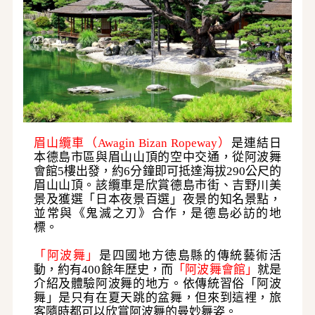
眉山纜車（
Awagin Bizan Ropeway）
是連結日
本德島市區與眉山山頂的空中交通，從阿波舞
會館
5樓出發，約6分鐘即可抵達海拔290公尺的
眉山山頂
。該纜車是欣賞德島市街、吉野川美
景及獲選「日本夜景百選」夜景的知名景點，
並常與《鬼滅之刃》合作，是德島必訪的地
標。
「阿波舞」
是四國地方徳島縣的傳統藝術活
動，約有
400餘年歴史，而
「阿波舞會館」
就是
介紹及體驗阿波舞的地方。依傳統習俗「阿波
舞」是只有在夏天跳的盆舞，但來到這裡，旅
客隨時都可以欣賞阿波舞的曼妙舞姿。