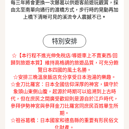
每三年將會更換一次藤葛以供遊客前遊玩觀賞，採
由北至南單向通行的渡橋方式，步行時的晃動再加
上橋下清晰可見的溪流令人震撼不已
。
特別安排
☆【本行程不進光伸免稅店/導遊車上不賣東西/回
歸到旅遊本質】維持高格調的旅遊品質，可充分飽
覽日本四國的風土名勝。
☆安排三晚溫泉飯店充分享受日本泡湯的樂趣。
☆金刀比羅宮：日本全國信仰深厚的神宮，鎮守於
象頭山東側山腹，起源於時期可以追溯到上古時
代，但在庶民之間廣受歡迎則是源自於江戶時代，
參拜伊勢神宮與參拜金刀比羅宮同庶民百姓畢生所
期。
☆祖谷葛橋：日本國家和德島縣的重要有形民俗文
化財產。