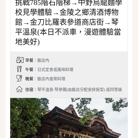
挑戰785階石階梯→中野烏龍麵學
校見學體驗→金陵之鄉清酒博物
館→金刀比羅表參道商店街→琴
平溫泉(本日不派車，漫遊體驗當
地美好)
早餐
：飯店內
午餐
：日式定食或風味料理
晚餐
：飯店內會席料理
住宿
：琴平溫泉-琴參閣(由飯店分配安排房型) 或同等級