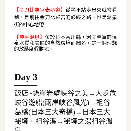
【金刀比羅宮表參道】
從琴平站走出來就會看
到，是前往金刀比羅宮的必經之路，也是溫泉
街的中心地帶。
【
琴平温泉
】
位於日本香川縣，因其豐富的溫
泉水質和美麗的自然環境而聞名，是一個理想
的放鬆度假勝地。
Day 3
飯店~懸崖岩壁峽谷之美→大步危
峽谷遊船(兩岸峽谷風光)→祖谷
葛橋(日本三大奇橋)→日本三大
祕境．祖谷溪→秘境之湯祖谷溫
泉