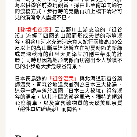
葛以供遊客前遊玩觀賞，採由北至南單向通行
的渡橋方式，步行時的晃動再加
上橋下清晰可
見的溪流令人震撼不已。
【秘境祖谷溪】
因吉野川上游支流的『祖谷
溪』流經了四國的山脈而形成天然的秘境溪
谷，祖谷川河水充沛河床寬大蛇行兩峰高
100公
尺以上的高山斷崖連綿聳立在初夏時節的新綠
或是深秋時的紅葉
天是添其加剛中帶柔的壯
麗；同時也因為地形關係而切割出令人讚嘆不
已的小步危大步危峽谷奇景。
日本德島縣的
「祖谷溫泉」
與北海道新雪谷藥
師溫泉、青森谷地溫泉並列為
日本三大秘湯。
這是一處座落於四國「日本三大秘境」祖谷溪
谷的溫泉，
以其壯麗的溪谷風光、獨特的傾斜
42度纜車，以及富含礦物質的天然美肌泉質
（鹼性單純硫磺泉）而聞名
。