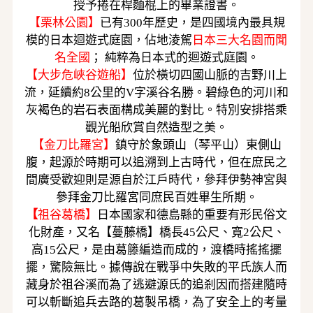
授予捲在桿麵棍上的畢業證書
。
【栗林公園】
已有
300年歷史，是四國境內最具規
模的日本迴遊式庭園，佔地淩駕
日本三大名園而聞
名全國
；
純粹為日本式的迴遊式庭園。
【大步危峽谷遊船】
位於橫切四國山脈的吉野川上
流，延續約
8公里的V字溪谷名勝。碧綠色的河川和
灰褐色的岩石表面構成美麗的對比。特別安排搭乘
觀光船欣賞自然造型之美。
【金刀比羅宮】
鎮守於象頭山（琴平山）東側山
腹，起源於時期可以追溯到上古時代，但在庶民之
間廣受歡迎則是源自於江戶時代，參拜伊勢神宮與
參拜金刀比羅宮同庶民百姓畢生所期。
【
祖谷葛橋】
日本國家和德島縣的重要有形民俗文
化財產，又名【蔓藤橋】橋長45公尺、寬2公尺、
高15公尺，是由葛籐編造而成的，渡橋時搖搖擺
擺，驚險無比。據傳說在戰爭中失敗的平氏族人而
藏身於祖谷溪而為了逃避源氏的追剎因而搭建隨時
可以斬斷追兵去路的葛製吊橋，為了安全上的考量