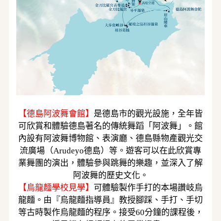
【
德島阿波舞會館
】
是德島市的觀光設施，全年皆
可欣賞和體驗德島著名的傳統舞蹈「阿波舞」
。館
內設有阿波舞博物館、表演廳、德島縣物產觀光交
流廣場（
Arudeyo德島）等。遊客可以在此欣賞專
業舞團的演出，體驗參與跳舞的樂趣，並深入了解
阿波舞的歷史文化。
【
烏龍麵學校見學】
可體驗製作手打的本場讚岐烏
龍麵。由『烏龍麵指導員』教授腳踩、手打、手切
等古時製作烏龍麵的程序。接受
60分鐘的課程後，