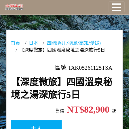
國外旅遊
國際機票
首頁
日本
四國(香川/德島/高知/愛媛)
【深度微旅】四國溫泉秘境之湯深旅行5日
塔克旅遊
團號 TAK05261125TSA
主題旅遊
【深度微旅】四國溫泉秘
郵輪旅遊
境之湯深旅行5日
台灣旅遊
NT$82,900
售價
起
大人