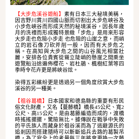
【大步危溪谷遊船】
素有日本三大秘境美稱，
因吉野川貫川四國山脈而切割出大步危峽谷及
小步危峽谷而形成天然的秘境溪谷，因長年歲
月的洗禮而形成獨特景緻「步危」是用來形容
大步走也危險小步走
也危險的山崖之意，而峭
立的岩石像刀砍斧削一般，因而有大步危之
稱。在高知與大步危之間的山谷風光相當壯
麗，安排各位貴賓從聳立陡峭的懸崖之間乘坐
遊覽船沿途遍佈櫻花、岩杜鵑、楓樹紅葉等四
季時令花卉更是將峽谷炫
。
染得五彩繽紛更是透過另一個角度欣賞大步危
溪谷的另一種美。
【祖谷葛橋】
日本國家和德島縣的重要有形民
俗文化財產，又名【蔓藤橋】橋長45公尺、寬2
公尺、
高15公尺，是由葛籐編造而成的，渡橋
時搖搖擺擺，驚險無比。據傳說在戰爭中失敗
的平氏族人而
藏身於祖谷溪而為了逃避源氏的
追剎因而搭建隨時可以斬斷追兵去路的葛製吊
橋，為了安全上的考量
每三年將會更換一次藤