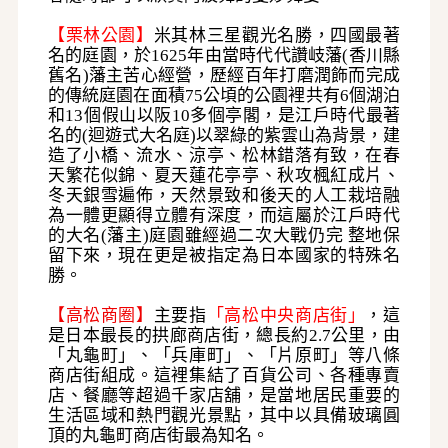
【栗林公園】
米其林三星觀光名勝，四國最著
名的庭園，於
1625年由當時代代讚岐藩(香川縣
舊名)藩主苦心經營，歷經百年打磨潤飾而完成
的傳統庭園在面積75公頃的公園裡共有6個湖泊
和13個假山以阪10多個亭閣，是江戶時代最著
名的(迴遊式大名庭)以翠綠的紫雲山為背景，建
造了小橋、流水、涼亭、松林錯落有致，在春
天繁花似錦、夏天蓮花亭亭、秋攻楓紅成片、
冬天銀雪遍佈，天然景致和後天的人工栽培融
為一體更顯得立體有深度，而這屬於江戶時代
的大名(藩主)庭園雖經過二次大戰仍完
整地保
留下來，現在更是被指定為日本國家的特殊名
勝。
【高松商圈】
主要指
「高松中央商店街」
，這
是日本最長的拱廊商店街，總長約
2.7公里，由
「丸龜町」、「兵庫町」、「片原町」等八條
商店街組成
。這裡集結了百貨公司、各種專賣
店、餐廳等超過千家店舖，是當地居民重要的
生活區域和熱門觀光景點，其中以具備玻璃圓
頂的丸龜町商店街最為知名。