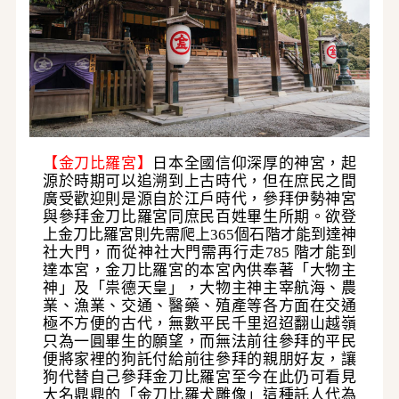
【金刀比羅宮】
日本全國信仰深厚的神宮，起
源於時期可以追溯到上古時代，但在庶民之間
廣受歡迎則
是源自於江戶時代，參拜伊勢神宮
與參拜金刀比羅宮同庶民百姓畢生所期。欲登
上金刀比羅宮則先需
爬上
365個石階才能到達神
社大門，而從神社大門需再行走785 階才能到
達本宮，金刀比羅宮的本宮
內供奉著「大物主
神」及「祟德天皇」，大物主神主宰航海、農
業、漁業、交通、醫藥、殖產等各方
面在交通
極不方便的古代，無數平民千里迢迢翻山越嶺
只為一圓畢生的願望，而無法前往參拜的平民
便將家裡的狗託付給前往參拜的親朋好友，讓
狗代替自己參拜金刀比羅宮至今在此仍可看見
大名鼎鼎
的「金刀比羅犬雕像」這種託人代為