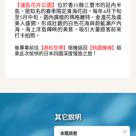
【浦島花卉公園】
位於香川縣三豐市的莊內半
島，是知名的春季限定濱海花田
。每年
4月下旬
至5月中旬，園內廣植的瑪格麗特、金盞花及虞
美人盛開，形成壯觀的白色花海與蔚藍瀨戶內
海、海上浮島輝映的美景，吸引大量遊客前來
打卡拍照。
後專車前往
【高松空港】
搭機返回
【桃園機場】
結
束此次愉快的日本四國深度慢旅之旅！
其它說明
金龍旅遊