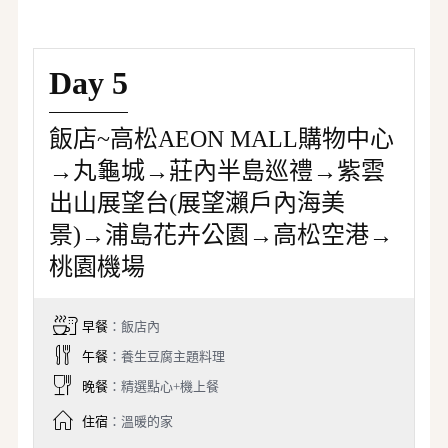
Day 5
飯店~高松AEON MALL購物中心
→丸龜城→莊內半島巡禮→紫雲
出山展望台(展望瀨戶內海美
景)→浦島花卉公園→高松空港→
桃園機場
早餐
：飯店內
午餐
：養生豆腐主題料理
晚餐
：精選點心+機上餐
住宿
：溫暖的家