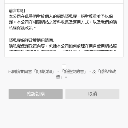
前言申明:
本公司在此聲明對於個人的網路隱私權，絕對尊重並予以保
護。本公司在相關網站之資料收集及運用方式，以及我們的隱
私權保護政策。
隱私權保護政策適用範圍:
隱私權保護政策內容，包括本公司如何處理在用戶使用網站服
務時收集到的身份識別資料，也包括本公司如何處理在商業合
作與本公司合作時分享的任何身份識別資料。隱私權保護政策
不適用於本公司以外的公司或網站群，與非本站所僱用或管理
人員。例如您透過本公司旗下網站上的廣告廠商連結，這些置
已閱讀並同意「訂購須知」、「旅遊契約書」、及「隱私權政
放連結的廠商也可能蒐集您個人的資料。對於您主動提供的個
策」。
人資訊，這些廣告廠商或連結網站有其個別的隱私權保護政
策，其資料處理措施不適用於本公司隱私權保護政策。
您個人在本網站上的聊天室或討論區中任意公開個人資料的行
確認訂購
取消
為，在非經加密的保護下，亦不適用於本公司隱私權保護政
策。
資料的蒐集與使用方式:
為了在本網站提供您最佳的互動性服務，可能會請您提供相關
個人的資料，其範圍如下：