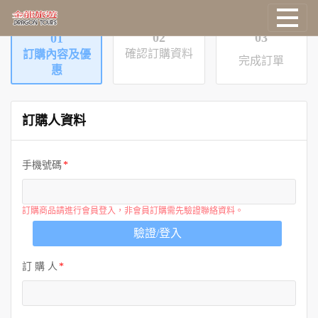
02
03
01
確認訂購資料
國外旅遊
訂購內容及優
完成訂單
惠
國際機票
訂購人資料
塔克旅遊
手機號碼
主題旅遊
郵輪旅遊
訂購商品請進行會員登入，非會員訂購需先驗證聯絡資料。
驗證/登入
台灣旅遊
訂 購 人