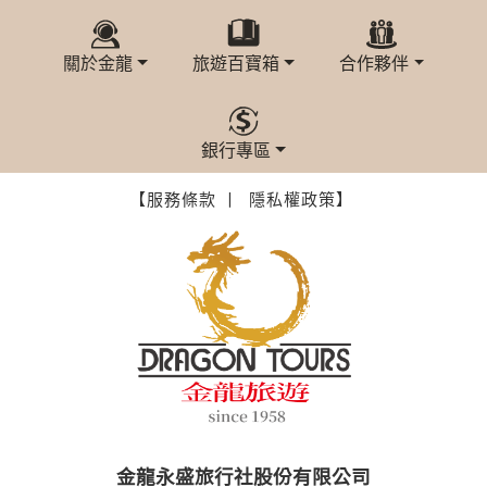
本網站在您使用服務信箱、問卷調查等互動性功能時，會保留
您所提供的姓名、電子郵件地址、聯絡方式及使用時間等。
於一般瀏覽時，伺服器會自行記錄相關行徑，包括您使用連線
關於金龍
旅遊百寶箱
合作夥伴
設備的 IP 位址、使用時間、使用的瀏覽器、瀏覽及點選資料記
錄等，做為我們增進網站服務的參考依據，此記錄為內部應
用，決不對外公布。
為提供精確的服務，我們會將收集的問卷調查內容進行統計與
銀行專區
分析，分析結果之統計數據或說明文字呈現，除供內部研究
外，我們會視需要公佈統計數據及說明文字，但不涉及特定個
【服務條款 丨
隱私權政策】
人之資料。
除非取得您的同意或其他法令之特別規定，本網站絕不會將您
的個人資料揭露予第三人或使用於蒐集目的以外之其他用途。
在您於本網站註冊帳號、使用本網站相關產品、服務、活動或
贈獎時，本網站會收集您的個人識別資料，本網站也可以從商
業夥伴處取得個人資料。
當客戶在本網站註冊時，我們會取得您的姓名、電話、住址、
身份證字號、電子郵件、出生日期、性別、行業等相關資料，
當您註冊成功，並登入使用我們的服務後，我們即取得您的資
料。註冊時，本網站取得您的姓名、電話、住址、身份證字
號、電子郵件、出生日期、性別、行業等相關資料，當您註冊
成功，並登入使用我們的服務後，本網站即取得您的資料。
金龍永盛旅行社股份有限公司
其他除了上述，會保留您在上網瀏覽或查詢時，伺服器自行產