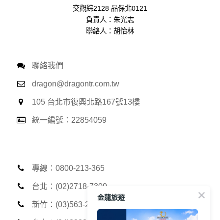
生的相關記錄，包括您使用連線設備的 IP 位址、使用時間、使
交觀綜2128 品保北0121
用的瀏覽器、瀏覽及點選資料紀錄等。本網站會對個別連線者
負責人：朱光志
的瀏覽器予以標示，歸納使用者瀏覽器在本網站內部所瀏覽的
聯絡人：胡怡林
網頁，除非您願意告知您的個人資料，否則本網站不會也無法
將此項記錄和您對應。請您注意，在本網站網刊登廣告之廠
商，或與連結本網站，也可能蒐集您個人的資料。對於您主動
提供的個人資訊，這些廣告廠商、或連結網站有其個別的私權
聯絡我們
保護政策，其資料處理措施不適用本網站隱私權保護政策，本
dragon@dragontr.com.tw
公司不負任何連帶責任。
本網站將在事前或註冊登錄取得您的同意後，傳送商業性資料
105 台北市復興北路167號13樓
或電子郵件給您。本公司除了在該資料或電子郵件上註明是由
本公司發送，也會在該資料或電子郵件上提供您能隨時停止接
統一編號：22854059
收這些資料或電子郵件的方法及說明。
資料使用:
本公司不會向任何人出售或出借您的個人識別資料。
在以下情況下， 本公司會向其他人士或公司提供您的個人識別
專線：0800-213-365
資料：
1.遵守法令或政府機關的要求；或我們發覺您在網站上的行為
台北：(02)2718-7300
違反本公司旗下網站的會員條款或產品、服務的特定使用指
金龍旅遊
南。
新竹：(03)563-2013
2.為了保護使用者個人隱私，我們無法為您查詢其他使用者的