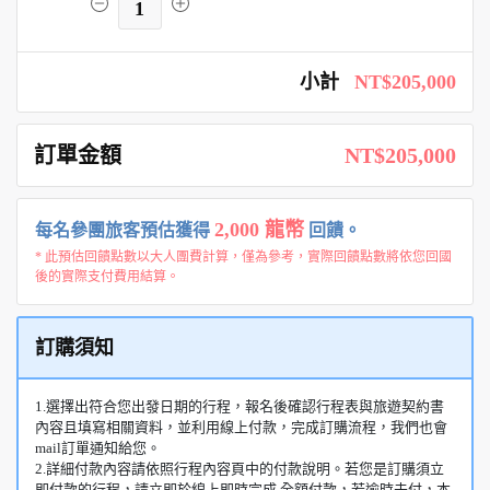
1
小計
NT$205,000
訂單金額
NT$205,000
2,000 龍幣
每名參團旅客預估獲得
回饋。
* 此預估回饋點數以大人團費計算，僅為參考，實際回饋點數將依您回國
後的實際支付費用結算。
訂購須知
1.選擇出符合您出發日期的行程，報名後確認行程表與旅遊契約書
內容且填寫相關資料，並利用線上付款，完成訂購流程，我們也會
mail訂單通知給您。
2.詳細付款內容請依照行程內容頁中的付款說明。若您是訂購須立
即付款的行程，請立即於線上即時完成 全額付款，若逾時未付，本