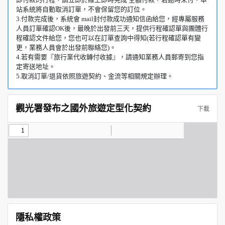
站系統將自動取消訂單，不會保留您的訂位。
3.付款完成後，系統會 mail封付款成功通知信函給您，經專屬服務
人員訂單確認OK後，最晚於出發前三天，提供行程確認單與團體行
程確認文件給您，您也可以在訂單查詢中得知(若行程確認單有變
更，業務人員會於出發前聯絡您)。
4.若有需要『旅行業代收轉付收據』，請通知業務人員郵寄到您指
定寄送地址。
5.取消訂單/退貨依照旅遊契約、金流等相關規定辦理。
觀光署發布之國外旅遊定型化契約
下載
隱私權政策