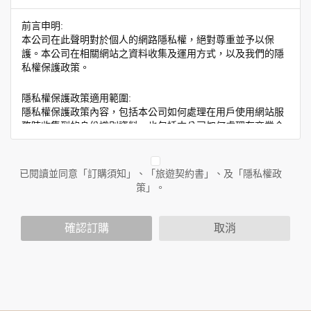
前言申明:
本公司在此聲明對於個人的網路隱私權，絕對尊重並予以保
護。本公司在相關網站之資料收集及運用方式，以及我們的隱
私權保護政策。
隱私權保護政策適用範圍:
隱私權保護政策內容，包括本公司如何處理在用戶使用網站服
務時收集到的身份識別資料，也包括本公司如何處理在商業合
作與本公司合作時分享的任何身份識別資料。隱私權保護政策
不適用於本公司以外的公司或網站群，與非本站所僱用或管理
人員。例如您透過本公司旗下網站上的廣告廠商連結，這些置
已閱讀並同意「訂購須知」、「旅遊契約書」、及「隱私權政
放連結的廠商也可能蒐集您個人的資料。對於您主動提供的個
策」。
人資訊，這些廣告廠商或連結網站有其個別的隱私權保護政
策，其資料處理措施不適用於本公司隱私權保護政策。
您個人在本網站上的聊天室或討論區中任意公開個人資料的行
確認訂購
取消
為，在非經加密的保護下，亦不適用於本公司隱私權保護政
策。
資料的蒐集與使用方式:
為了在本網站提供您最佳的互動性服務，可能會請您提供相關
個人的資料，其範圍如下：