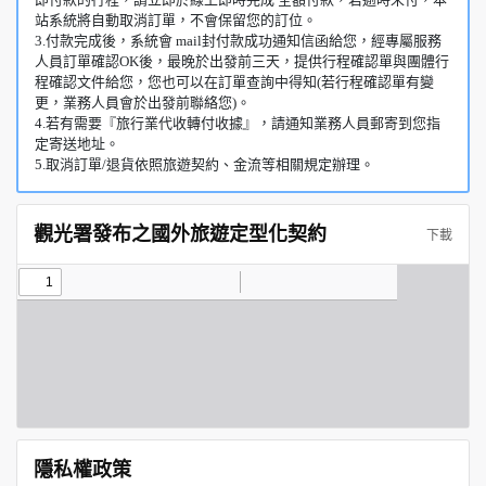
站系統將自動取消訂單，不會保留您的訂位。
3.付款完成後，系統會 mail封付款成功通知信函給您，經專屬服務
人員訂單確認OK後，最晚於出發前三天，提供行程確認單與團體行
程確認文件給您，您也可以在訂單查詢中得知(若行程確認單有變
更，業務人員會於出發前聯絡您)。
4.若有需要『旅行業代收轉付收據』，請通知業務人員郵寄到您指
定寄送地址。
5.取消訂單/退貨依照旅遊契約、金流等相關規定辦理。
觀光署發布之國外旅遊定型化契約
下載
隱私權政策