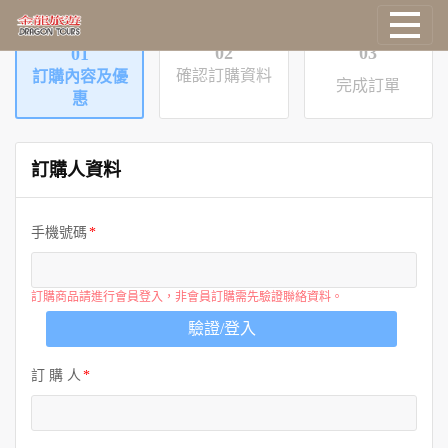
02
03
01
確認訂購資料
國外旅遊
訂購內容及優
完成訂單
惠
國際機票
訂購人資料
塔克旅遊
手機號碼
主題旅遊
郵輪旅遊
訂購商品請進行會員登入，非會員訂購需先驗證聯絡資料。
驗證/登入
台灣旅遊
訂 購 人