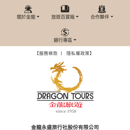
本網站在您使用服務信箱、問卷調查等互動性功能時，會保留
您所提供的姓名、電子郵件地址、聯絡方式及使用時間等。
於一般瀏覽時，伺服器會自行記錄相關行徑，包括您使用連線
關於金龍
旅遊百寶箱
合作夥伴
設備的 IP 位址、使用時間、使用的瀏覽器、瀏覽及點選資料記
錄等，做為我們增進網站服務的參考依據，此記錄為內部應
用，決不對外公布。
為提供精確的服務，我們會將收集的問卷調查內容進行統計與
銀行專區
分析，分析結果之統計數據或說明文字呈現，除供內部研究
外，我們會視需要公佈統計數據及說明文字，但不涉及特定個
【服務條款 丨
隱私權政策】
人之資料。
除非取得您的同意或其他法令之特別規定，本網站絕不會將您
的個人資料揭露予第三人或使用於蒐集目的以外之其他用途。
在您於本網站註冊帳號、使用本網站相關產品、服務、活動或
贈獎時，本網站會收集您的個人識別資料，本網站也可以從商
業夥伴處取得個人資料。
當客戶在本網站註冊時，我們會取得您的姓名、電話、住址、
身份證字號、電子郵件、出生日期、性別、行業等相關資料，
當您註冊成功，並登入使用我們的服務後，我們即取得您的資
料。註冊時，本網站取得您的姓名、電話、住址、身份證字
號、電子郵件、出生日期、性別、行業等相關資料，當您註冊
成功，並登入使用我們的服務後，本網站即取得您的資料。
金龍永盛旅行社股份有限公司
其他除了上述，會保留您在上網瀏覽或查詢時，伺服器自行產