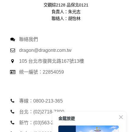
生的相關記錄，包括您使用連線設備的 IP 位址、使用時間、使
交觀綜2128 品保北0121
用的瀏覽器、瀏覽及點選資料紀錄等。本網站會對個別連線者
負責人：朱光志
的瀏覽器予以標示，歸納使用者瀏覽器在本網站內部所瀏覽的
聯絡人：胡怡林
網頁，除非您願意告知您的個人資料，否則本網站不會也無法
將此項記錄和您對應。請您注意，在本網站網刊登廣告之廠
商，或與連結本網站，也可能蒐集您個人的資料。對於您主動
提供的個人資訊，這些廣告廠商、或連結網站有其個別的私權
聯絡我們
保護政策，其資料處理措施不適用本網站隱私權保護政策，本
dragon@dragontr.com.tw
公司不負任何連帶責任。
本網站將在事前或註冊登錄取得您的同意後，傳送商業性資料
105 台北市復興北路167號13樓
或電子郵件給您。本公司除了在該資料或電子郵件上註明是由
本公司發送，也會在該資料或電子郵件上提供您能隨時停止接
統一編號：22854059
收這些資料或電子郵件的方法及說明。
資料使用:
本公司不會向任何人出售或出借您的個人識別資料。
在以下情況下， 本公司會向其他人士或公司提供您的個人識別
專線：0800-213-365
資料：
1.遵守法令或政府機關的要求；或我們發覺您在網站上的行為
台北：(02)2718-7300
違反本公司旗下網站的會員條款或產品、服務的特定使用指
金龍旅遊
南。
新竹：(03)563-2013
2.為了保護使用者個人隱私，我們無法為您查詢其他使用者的