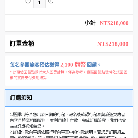
1
小計
NT$218,000
訂單金額
NT$218,000
2,100 龍幣
每名參團旅客預估獲得
回饋。
* 此預估回饋點數以大人團費計算，僅為參考，實際回饋點數將依您回國
後的實際支付費用結算。
訂購須知
1.選擇出符合您出發日期的行程，報名後確認行程表與旅遊契約書
內容且填寫相關資料，並利用線上付款，完成訂購流程，我們也會
mail訂單通知給您。
2.詳細付款內容請依照行程內容頁中的付款說明。若您是訂購須立
即付款的行程，請立即於線上即時完成 全額付款，若逾時未付，本