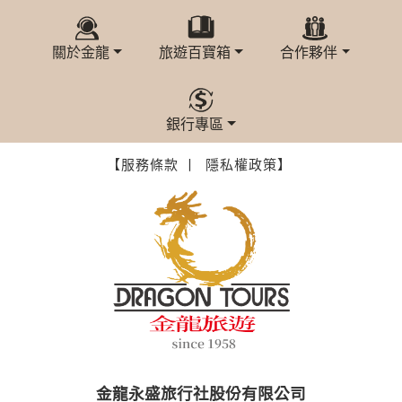
本網站在您使用服務信箱、問卷調查等互動性功能時，會保留
您所提供的姓名、電子郵件地址、聯絡方式及使用時間等。
於一般瀏覽時，伺服器會自行記錄相關行徑，包括您使用連線
關於金龍
旅遊百寶箱
合作夥伴
設備的 IP 位址、使用時間、使用的瀏覽器、瀏覽及點選資料記
錄等，做為我們增進網站服務的參考依據，此記錄為內部應
用，決不對外公布。
為提供精確的服務，我們會將收集的問卷調查內容進行統計與
銀行專區
分析，分析結果之統計數據或說明文字呈現，除供內部研究
外，我們會視需要公佈統計數據及說明文字，但不涉及特定個
【服務條款 丨
隱私權政策】
人之資料。
除非取得您的同意或其他法令之特別規定，本網站絕不會將您
的個人資料揭露予第三人或使用於蒐集目的以外之其他用途。
在您於本網站註冊帳號、使用本網站相關產品、服務、活動或
贈獎時，本網站會收集您的個人識別資料，本網站也可以從商
業夥伴處取得個人資料。
當客戶在本網站註冊時，我們會取得您的姓名、電話、住址、
身份證字號、電子郵件、出生日期、性別、行業等相關資料，
當您註冊成功，並登入使用我們的服務後，我們即取得您的資
料。註冊時，本網站取得您的姓名、電話、住址、身份證字
號、電子郵件、出生日期、性別、行業等相關資料，當您註冊
成功，並登入使用我們的服務後，本網站即取得您的資料。
金龍永盛旅行社股份有限公司
其他除了上述，會保留您在上網瀏覽或查詢時，伺服器自行產