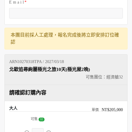
E m a i l
本團目前採人工處理，報名完成後將立即安排訂位確
認
ARN10270318TPA / 2027/03/18
北歐追尋絢麗極光之旅10天(極光屋2晚)
可售團位：經濟艙
32
請確認訂購內容
大人
NT$205,000
可售
32