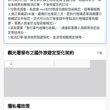
站系統將自動取消訂單，不會保留您的訂位。
3.付款完成後，系統會 mail封付款成功通知信函給您，經專屬服務
人員訂單確認OK後，最晚於出發前三天，提供行程確認單與團體行
程確認文件給您，您也可以在訂單查詢中得知(若行程確認單有變
更，業務人員會於出發前聯絡您)。
4.若有需要『旅行業代收轉付收據』，請通知業務人員郵寄到您指
定寄送地址。
5.取消訂單/退貨依照旅遊契約、金流等相關規定辦理。
觀光署發布之國外旅遊定型化契約
下載
隱私權政策