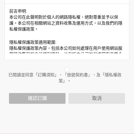
前言申明:
本公司在此聲明對於個人的網路隱私權，絕對尊重並予以保
護。本公司在相關網站之資料收集及運用方式，以及我們的隱
私權保護政策。
隱私權保護政策適用範圍:
隱私權保護政策內容，包括本公司如何處理在用戶使用網站服
務時收集到的身份識別資料，也包括本公司如何處理在商業合
作與本公司合作時分享的任何身份識別資料。隱私權保護政策
不適用於本公司以外的公司或網站群，與非本站所僱用或管理
人員。例如您透過本公司旗下網站上的廣告廠商連結，這些置
已閱讀並同意「訂購須知」、「旅遊契約書」、及「隱私權政
放連結的廠商也可能蒐集您個人的資料。對於您主動提供的個
策」。
人資訊，這些廣告廠商或連結網站有其個別的隱私權保護政
策，其資料處理措施不適用於本公司隱私權保護政策。
您個人在本網站上的聊天室或討論區中任意公開個人資料的行
確認訂購
取消
為，在非經加密的保護下，亦不適用於本公司隱私權保護政
策。
資料的蒐集與使用方式:
為了在本網站提供您最佳的互動性服務，可能會請您提供相關
個人的資料，其範圍如下：