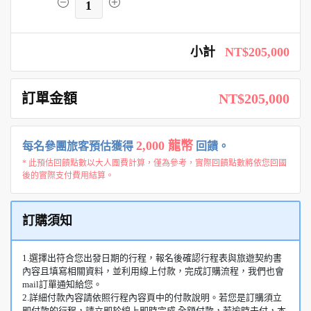
1
小計
NT$205,000
訂單金額
NT$205,000
2,000 龍幣
每名參團旅客預估獲得
回饋。
* 此預估回饋點數以大人團費計算，僅為參考，實際回饋點數將依您回國
後的實際支付費用結算。
訂購須知
1.選擇出符合您出發日期的行程，報名後確認行程表與旅遊契約書
內容且填寫相關資料，並利用線上付款，完成訂購流程，我們也會
mail訂單通知給您。
2.詳細付款內容請依照行程內容頁中的付款說明。若您是訂購須立
即付款的行程，請立即於線上即時完成 全額付款，若逾時未付，本