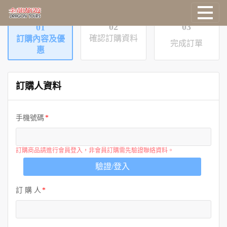
02
03
01
確認訂購資料
國外旅遊
訂購內容及優
完成訂單
惠
國際機票
訂購人資料
塔克旅遊
手機號碼
主題旅遊
郵輪旅遊
訂購商品請進行會員登入，非會員訂購需先驗證聯絡資料。
驗證/登入
台灣旅遊
訂 購 人