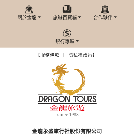
本網站在您使用服務信箱、問卷調查等互動性功能時，會保留
您所提供的姓名、電子郵件地址、聯絡方式及使用時間等。
於一般瀏覽時，伺服器會自行記錄相關行徑，包括您使用連線
關於金龍
旅遊百寶箱
合作夥伴
設備的 IP 位址、使用時間、使用的瀏覽器、瀏覽及點選資料記
錄等，做為我們增進網站服務的參考依據，此記錄為內部應
用，決不對外公布。
為提供精確的服務，我們會將收集的問卷調查內容進行統計與
銀行專區
分析，分析結果之統計數據或說明文字呈現，除供內部研究
外，我們會視需要公佈統計數據及說明文字，但不涉及特定個
【服務條款 丨
隱私權政策】
人之資料。
除非取得您的同意或其他法令之特別規定，本網站絕不會將您
的個人資料揭露予第三人或使用於蒐集目的以外之其他用途。
在您於本網站註冊帳號、使用本網站相關產品、服務、活動或
贈獎時，本網站會收集您的個人識別資料，本網站也可以從商
業夥伴處取得個人資料。
當客戶在本網站註冊時，我們會取得您的姓名、電話、住址、
身份證字號、電子郵件、出生日期、性別、行業等相關資料，
當您註冊成功，並登入使用我們的服務後，我們即取得您的資
料。註冊時，本網站取得您的姓名、電話、住址、身份證字
號、電子郵件、出生日期、性別、行業等相關資料，當您註冊
成功，並登入使用我們的服務後，本網站即取得您的資料。
金龍永盛旅行社股份有限公司
其他除了上述，會保留您在上網瀏覽或查詢時，伺服器自行產