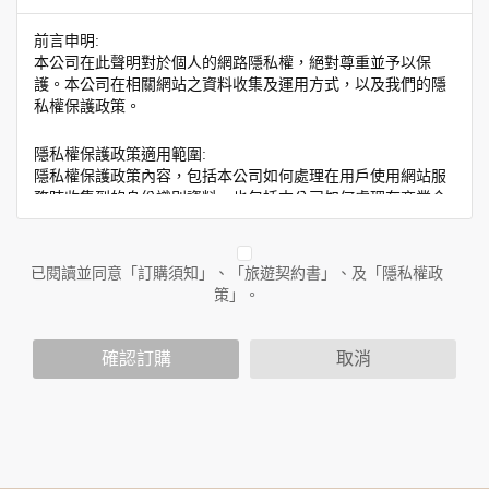
前言申明:
本公司在此聲明對於個人的網路隱私權，絕對尊重並予以保
護。本公司在相關網站之資料收集及運用方式，以及我們的隱
私權保護政策。
隱私權保護政策適用範圍:
隱私權保護政策內容，包括本公司如何處理在用戶使用網站服
務時收集到的身份識別資料，也包括本公司如何處理在商業合
作與本公司合作時分享的任何身份識別資料。隱私權保護政策
不適用於本公司以外的公司或網站群，與非本站所僱用或管理
人員。例如您透過本公司旗下網站上的廣告廠商連結，這些置
已閱讀並同意「訂購須知」、「旅遊契約書」、及「隱私權政
放連結的廠商也可能蒐集您個人的資料。對於您主動提供的個
策」。
人資訊，這些廣告廠商或連結網站有其個別的隱私權保護政
策，其資料處理措施不適用於本公司隱私權保護政策。
您個人在本網站上的聊天室或討論區中任意公開個人資料的行
確認訂購
取消
為，在非經加密的保護下，亦不適用於本公司隱私權保護政
策。
資料的蒐集與使用方式:
為了在本網站提供您最佳的互動性服務，可能會請您提供相關
個人的資料，其範圍如下：