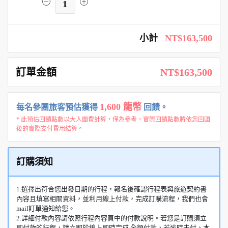
1
小計
NT$163,500
訂單金額
NT$163,500
1,600 龍幣
每名參團旅客預估獲得
回饋。
* 此預估回饋點數以大人團費計算，僅為參考，實際回饋點數將依您回國
後的實際支付費用結算。
訂購須知
1.選擇出符合您出發日期的行程，報名後確認行程表與旅遊契約書
內容且填寫相關資料，並利用線上付款，完成訂購流程，我們也會
mail訂單通知給您。
2.詳細付款內容請依照行程內容頁中的付款說明。若您是訂購須立
即付款的行程，請立即於線上即時完成 全額付款，若逾時未付，本