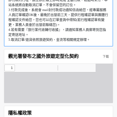
站系統將自動取消訂單，不會保留您的訂位。
3.付款完成後，系統會 mail封付款成功通知信函給您，經專屬服務
人員訂單確認OK後，最晚於出發前三天，提供行程確認單與團體行
程確認文件給您，您也可以在訂單查詢中得知(若行程確認單有變
更，業務人員會於出發前聯絡您)。
4.若有需要『旅行業代收轉付收據』，請通知業務人員郵寄到您指
定寄送地址。
5.取消訂單/退貨依照旅遊契約、金流等相關規定辦理。
觀光署發布之國外旅遊定型化契約
下載
隱私權政策