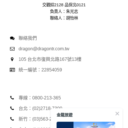
生的相關記錄，包括您使用連線設備的 IP 位址、使用時間、使
交觀綜2128 品保北0121
用的瀏覽器、瀏覽及點選資料紀錄等。本網站會對個別連線者
負責人：朱光志
的瀏覽器予以標示，歸納使用者瀏覽器在本網站內部所瀏覽的
聯絡人：胡怡林
網頁，除非您願意告知您的個人資料，否則本網站不會也無法
將此項記錄和您對應。請您注意，在本網站網刊登廣告之廠
商，或與連結本網站，也可能蒐集您個人的資料。對於您主動
提供的個人資訊，這些廣告廠商、或連結網站有其個別的私權
聯絡我們
保護政策，其資料處理措施不適用本網站隱私權保護政策，本
dragon@dragontr.com.tw
公司不負任何連帶責任。
本網站將在事前或註冊登錄取得您的同意後，傳送商業性資料
105 台北市復興北路167號13樓
或電子郵件給您。本公司除了在該資料或電子郵件上註明是由
本公司發送，也會在該資料或電子郵件上提供您能隨時停止接
統一編號：22854059
收這些資料或電子郵件的方法及說明。
資料使用:
本公司不會向任何人出售或出借您的個人識別資料。
在以下情況下， 本公司會向其他人士或公司提供您的個人識別
專線：0800-213-365
資料：
1.遵守法令或政府機關的要求；或我們發覺您在網站上的行為
台北：(02)2718-7300
違反本公司旗下網站的會員條款或產品、服務的特定使用指
金龍旅遊
南。
新竹：(03)563-2013
2.為了保護使用者個人隱私，我們無法為您查詢其他使用者的