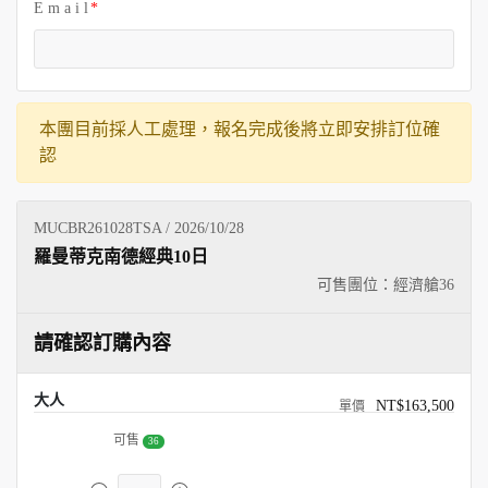
E m a i l
本團目前採人工處理，報名完成後將立即安排訂位確
認
MUCBR261028TSA / 2026/10/28
羅曼蒂克南德經典10日
可售團位：經濟艙
36
請確認訂購內容
大人
NT$163,500
可售
36