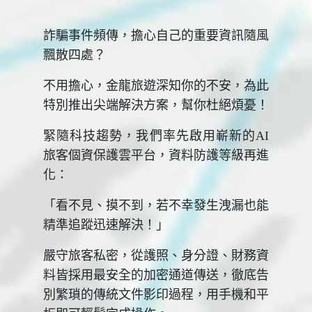
詐騙事件頻傳，擔心自己的重要資訊隨風
飄散四處？
不用擔心，金龍旅遊深知你的不安，為此
特別推出尖端解決方案，幫你杜絕煩憂！
緊隨科技趨勢，我們率先啟用嶄新的AI
旅客個資保護雲平台，資料防護等級再進
化：
「看不見、摸不到，若不幸發生洩漏也能
精準追蹤迅速解決！」
嚴守旅客私密，從護照、身分證、財務資
料皆採用最安全的加密通道傳送，徹底告
別繁瑣的傳統文件影印過程，用手機和平