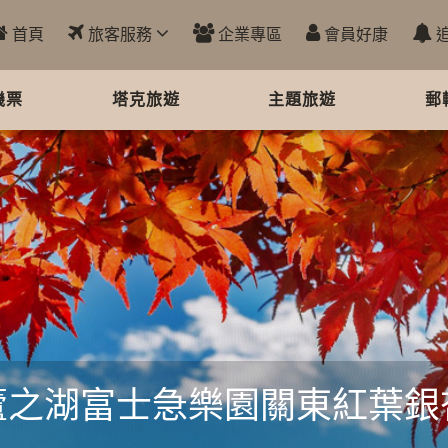
首頁
旅客服務
企業專區
會員好康
機票
塔克旅遊
主題旅遊
郵
蘆之湖富士急樂園關東紅葉銀