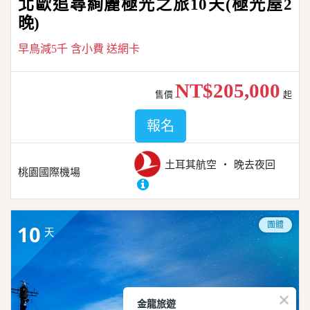
北歐追尋絢麗極光之旅10天(極光屋2
晚)
早鳥減5千 含小費 送網卡
NT$205,000
售價
起
報名
土耳其航空
晚去夜回
桃園國際機場
團體
10
天
金龍旅遊