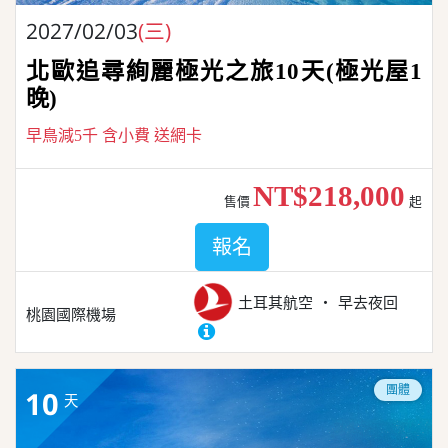
2027/02/03
(三)
北歐追尋絢麗極光之旅10天(極光屋1
晚)
早鳥減5千 含小費 送網卡
NT$218,000
售價
起
報名
土耳其航空
早去夜回
桃園國際機場
團體
10
天