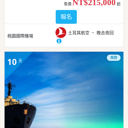
NT$215,000
售價
起
報名
土耳其航空
晚去夜回
桃園國際機場
團體
10
天