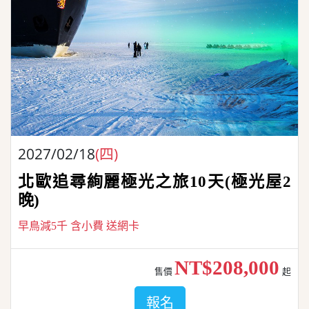
2027/02/18
(四)
北歐追尋絢麗極光之旅10天(極光屋2
晚)
早鳥減5千 含小費 送網卡
NT$208,000
售價
起
報名