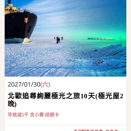
2027/01/30
(六)
北歐追尋絢麗極光之旅10天(極光屋2
晚)
早鳥減5千 含小費 送網卡