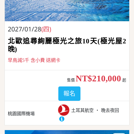
2027/01/28
(四)
北歐追尋絢麗極光之旅10天(極光屋2
晚)
早鳥減5千 含小費 送網卡
NT$210,000
售價
起
報名
土耳其航空
晚去夜回
桃園國際機場