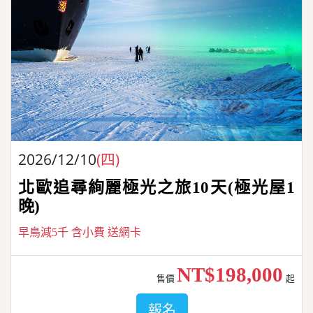
2026/12/10
(四)
北歐追尋絢麗極光之旅10天(極光屋1
晚)
早鳥減5千 含小費 送網卡
NT$198,000
售價
起
報名