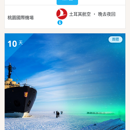
土耳其航空
晚去夜回
桃園國際機場
團體
10
天