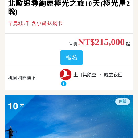
北歐追尋絢麗極光之旅10天(極光屋2
晚)
早鳥減5千 含小費 送網卡
NT$215,000
售價
起
報名
土耳其航空
晚去夜回
桃園國際機場
團體
10
天