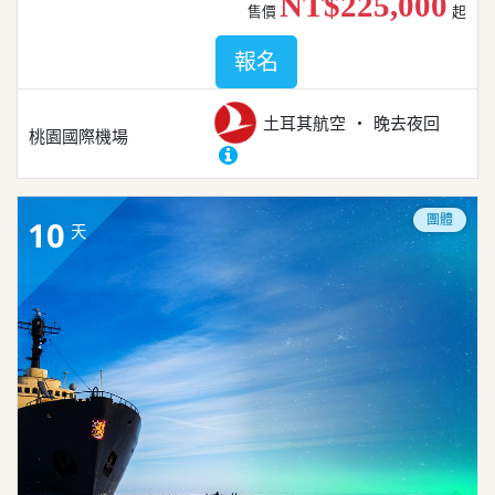
NT$225,000
售價
起
報名
土耳其航空
晚去夜回
桃園國際機場
團體
10
天