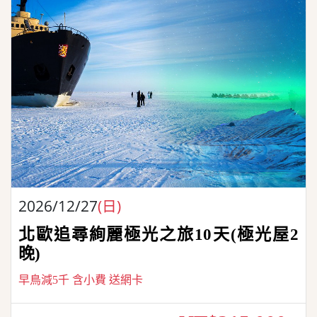
2026/12/27
(日)
北歐追尋絢麗極光之旅10天(極光屋2
晚)
早鳥減5千 含小費 送網卡