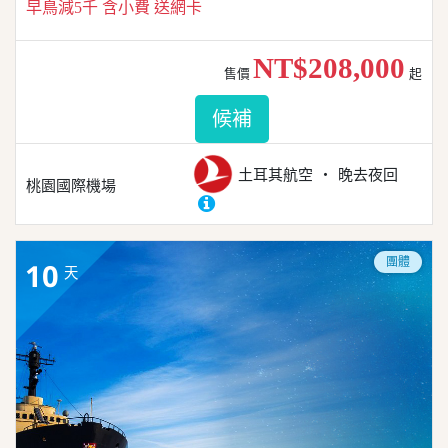
早鳥減5千 含小費 送網卡
NT$208,000
售價
起
候補
土耳其航空
晚去夜回
桃園國際機場
團體
10
天