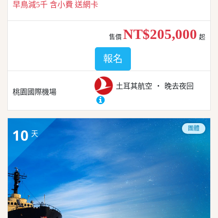
早鳥減5千 含小費 送網卡
NT$205,000
售價
起
報名
土耳其航空
晚去夜回
桃園國際機場
團體
10
天