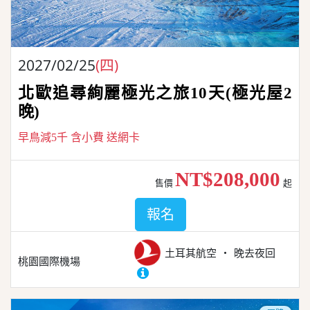
2027/02/25
(四)
北歐追尋絢麗極光之旅10天(極光屋2
晚)
早鳥減5千 含小費 送網卡
NT$208,000
售價
起
報名
土耳其航空
晚去夜回
桃園國際機場