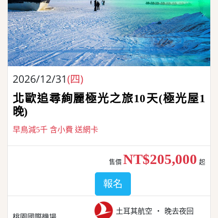
2026/12/31
(四)
北歐追尋絢麗極光之旅10天(極光屋1
晚)
早鳥減5千 含小費 送網卡
NT$205,000
售價
起
報名
土耳其航空
晚去夜回
桃園國際機場