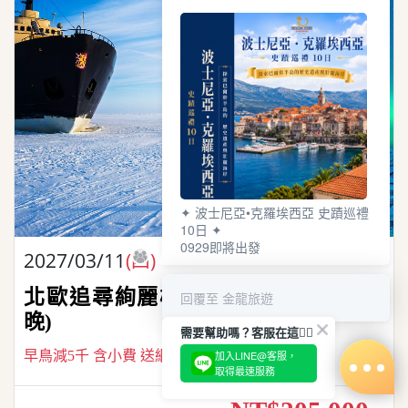
✦ 波士尼亞•克羅埃西亞 史蹟巡禮
10日 ✦
0929即將出發
2027/03/11
(四)
北歐追尋絢麗極光之旅10天(極光屋2
回覆至 金龍旅遊
晚)
需要幫助嗎？客服在這🙋‍♀️
早鳥減5千 含小費 送網卡
加入LINE@客服，
取得最速服務