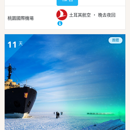
土耳其航空
晚去夜回
桃園國際機場
團體
11
天