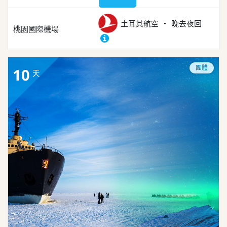
土耳其航空
晚去夜回
桃園國際機場
團體
10
天