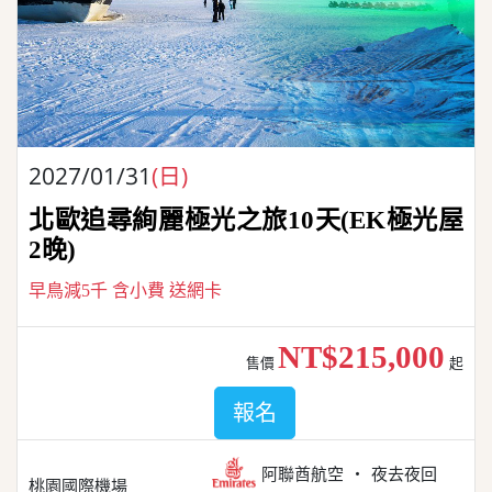
2027/01/31
(日)
北歐追尋絢麗極光之旅10天(EK極光屋
2晚)
早鳥減5千 含小費 送網卡
NT$215,000
售價
起
報名
阿聯酋航空
夜去夜回
桃園國際機場