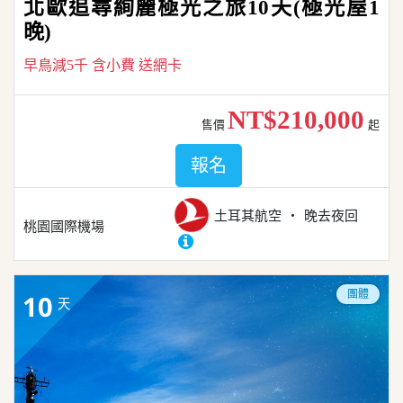
北歐追尋絢麗極光之旅10天(極光屋1
晚)
早鳥減5千 含小費 送網卡
NT$210,000
售價
起
報名
土耳其航空
晚去夜回
桃園國際機場
團體
10
天