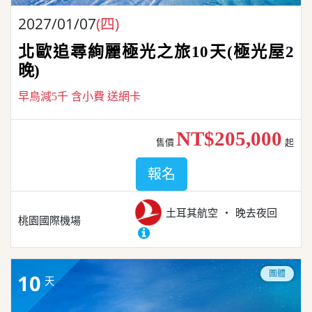
2027/01/07
(四)
北歐追尋絢麗極光之旅10天(極光屋2
晚)
早鳥減5千 含小費 送網卡
NT$205,000
售價
起
報名
土耳其航空
晚去夜回
桃園國際機場
團體
10
天