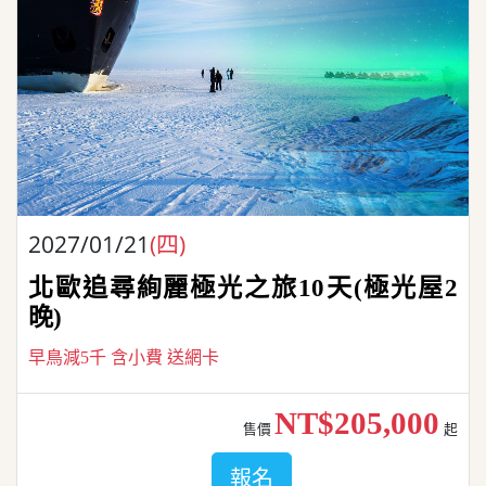
2027/01/21
(四)
北歐追尋絢麗極光之旅10天(極光屋2
晚)
早鳥減5千 含小費 送網卡
NT$205,000
售價
起
報名