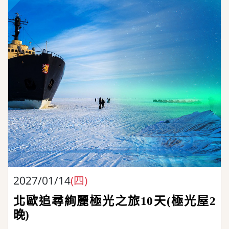
2027/01/14
(四)
北歐追尋絢麗極光之旅10天(極光屋2
晚)