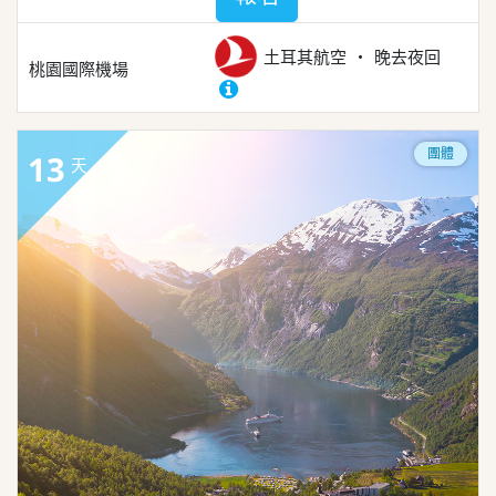
土耳其航空
晚去夜回
桃園國際機場
團體
13
天