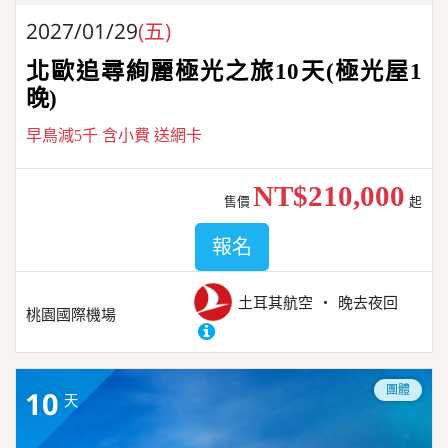
2027/01/29
(五)
北歐追尋絢麗極光之旅10天(極光屋1
晚)
早鳥減5千 含小費 送網卡
NT$210,000
售價
起
報名
土耳其航空
晚去夜回
桃園國際機場
團體
10
天