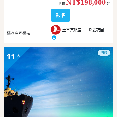
NT$198,000
售價
起
報名
土耳其航空
晚去夜回
桃園國際機場
團體
11
天