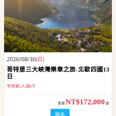
2026/08/30
(日)
哥特堡三大峽灣樂章之旅-北歐四國13
日
早鳥第2人減6千
NT$172,000
售價
起
報名