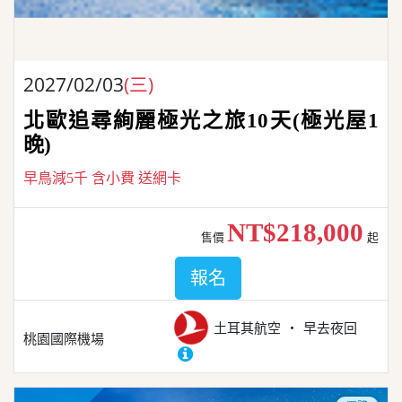
2027/02/03
(三)
北歐追尋絢麗極光之旅10天(極光屋1
晚)
早鳥減5千 含小費 送網卡
NT$218,000
售價
起
報名
土耳其航空
早去夜回
桃園國際機場