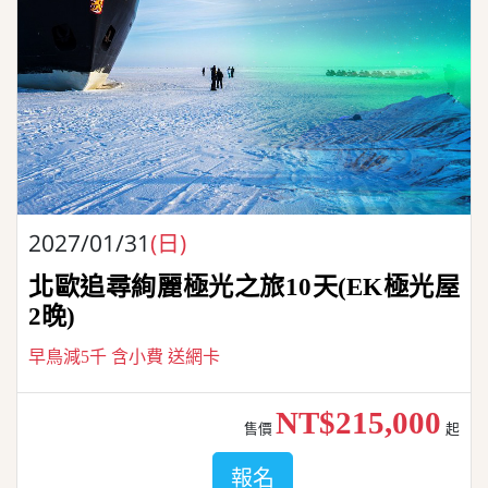
2027/01/31
(日)
北歐追尋絢麗極光之旅10天(EK極光屋
2晚)
早鳥減5千 含小費 送網卡
NT$215,000
售價
起
報名