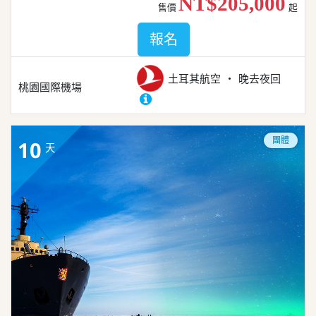
NT$205,000
售價
起
報名
土耳其航空
晚去夜回
桃園國際機場
團體
10
天