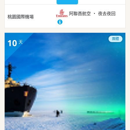
阿聯酋航空
夜去夜回
桃園國際機場
團體
10
天