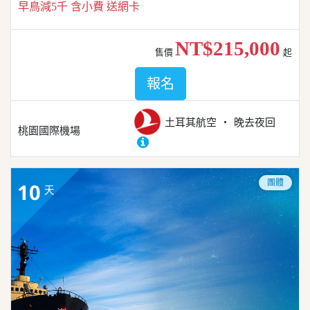
早鳥減5千 含小費 送網卡
NT$215,000
售價
起
報名
土耳其航空
晚去夜回
桃園國際機場
團體
10
天