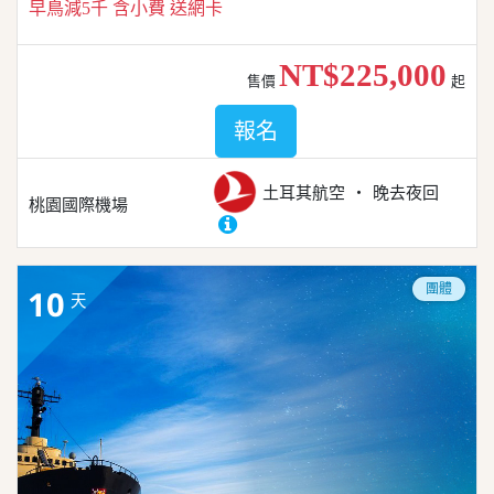
早鳥減5千 含小費 送網卡
NT$225,000
售價
起
報名
土耳其航空
晚去夜回
桃園國際機場
團體
10
天