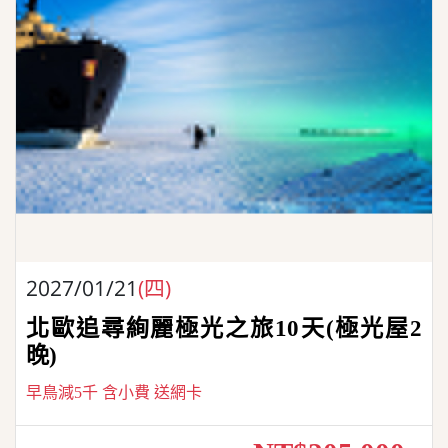
2027/01/21
(四)
北歐追尋絢麗極光之旅10天(極光屋2
晚)
早鳥減5千 含小費 送網卡