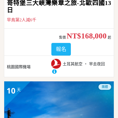
哥特堡三大峽灣樂章之旅-北歐四國13
日
早鳥第2人減6千
NT$168,000
售價
起
報名
土耳其航空
早去夜回
桃園國際機場
團體
10
天