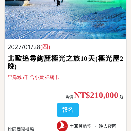
2027/01/28
(四)
北歐追尋絢麗極光之旅10天(極光屋2
晚)
早鳥減5千 含小費 送網卡
NT$210,000
售價
起
報名
土耳其航空
晚去夜回
桃園國際機場