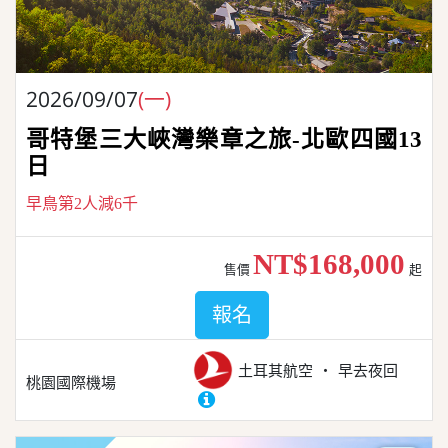
2026/09/07
(一)
哥特堡三大峽灣樂章之旅-北歐四國13
日
早鳥第2人減6千
NT$168,000
售價
起
報名
土耳其航空
早去夜回
桃園國際機場