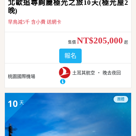
北歐追尋絢麗極光之旅10天(極光屋2
晚)
早鳥減5千 含小費 送網卡
NT$205,000
售價
起
報名
土耳其航空
晚去夜回
桃園國際機場
團體
10
天