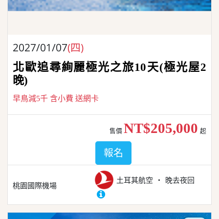
2027/01/07
(四)
北歐追尋絢麗極光之旅10天(極光屋2
晚)
早鳥減5千 含小費 送網卡
NT$205,000
售價
起
報名
土耳其航空
晚去夜回
桃園國際機場