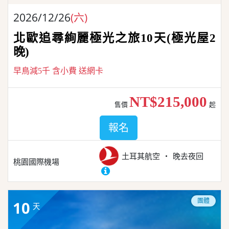
2026/12/26
(六)
北歐追尋絢麗極光之旅10天(極光屋2
晚)
早鳥減5千 含小費 送網卡
NT$215,000
售價
起
報名
土耳其航空
晚去夜回
桃園國際機場
團體
10
天