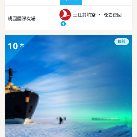
土耳其航空
晚去夜回
桃園國際機場
團體
10
天