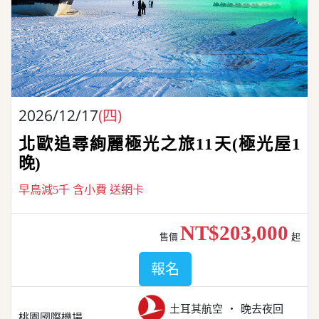
2026/12/17
(四)
北歐追尋絢麗極光之旅11天(極光屋1
晚)
早鳥減5千 含小費 送網卡
NT$203,000
售價
起
報名
土耳其航空
晚去夜回
桃園國際機場