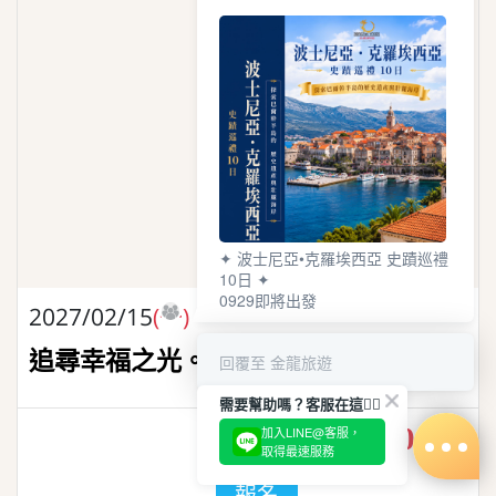
✦ 波士尼亞•克羅埃西亞 史蹟巡禮
10日 ✦
0929即將出發
2027/02/15
(一)
追尋幸福之光。極光探索之旅12日
回覆至 金龍旅遊
需要幫助嗎？客服在這🙋‍♀️
NT$324,000
加入LINE@客服，
售價
起
取得最速服務
報名