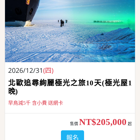
2026/12/31
(四)
北歐追尋絢麗極光之旅10天(極光屋1
晚)
早鳥減5千 含小費 送網卡
NT$205,000
售價
起
報名