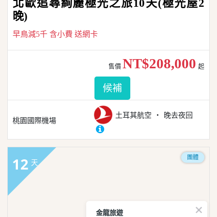
北歐追尋絢麗極光之旅10天(極光屋2
晚)
早鳥減5千 含小費 送網卡
NT$208,000
售價
起
候補
土耳其航空
晚去夜回
桃園國際機場
團體
12
天
金龍旅遊